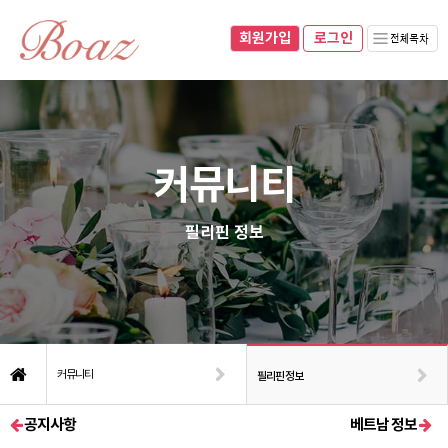
회원가입
070-8281-0493
010-8937-0493
회원가입
로그인
네이버블로그
로그인
커뮤니티
필리핀 정보
커뮤니티
필리핀 정보
공지사항
베트남 정보