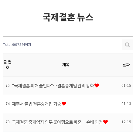
국제결혼 뉴스
Total 90건
2 페이지
글 번
제목
날짜
호
"국제결혼 피해 줄인다"…결혼중개업 관리 강화
75
01-15
제주서 불법 결혼중개업 기승
74
01-13
국제결혼 중개업자 의무 불이행으로 파혼… 손배 인정
73
12-15