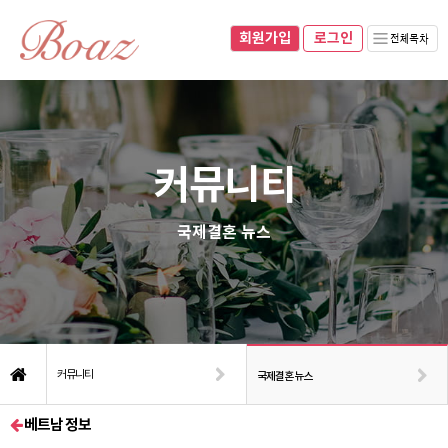
회원가입
070-8281-0493
010-8937-0493
회원가입
로그인
네이버블로그
로그인
커뮤니티
국제결혼 뉴스
커뮤니티
국제결혼 뉴스
베트남 정보