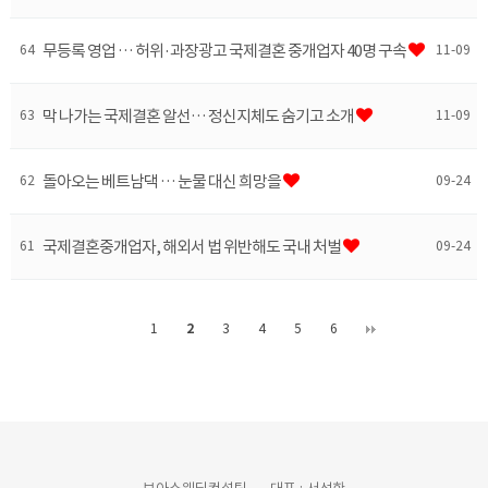
무등록 영업 … 허위·과장광고 국제결혼 중개업자 40명 구속
64
11-09
막 나가는 국제결혼 알선… 정신지체도 숨기고 소개
63
11-09
돌아오는 베트남댁 … 눈물 대신 희망을
62
09-24
국제결혼중개업자, 해외서 법 위반해도 국내 처벌
61
09-24
1
2
3
4
5
6