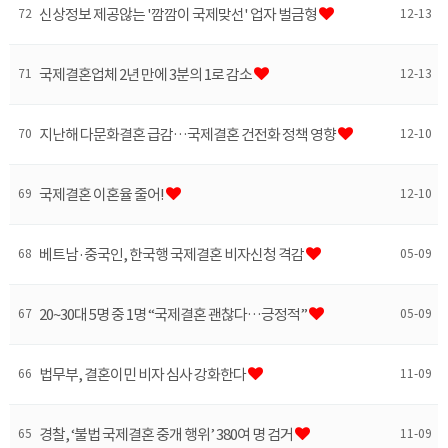
신상정보 제공않는 '깜깜이 국제맞선' 업자 벌금형
72
12-13
국제결혼업체 2년 만에 3분의 1로 감소
71
12-13
지난해 다문화결혼 급감…국제결혼 건전화 정책 영향
70
12-10
국제결혼 이혼율 줄어!
69
12-10
베트남·중국인, 한국행 국제결혼 비자신청 격감
68
05-09
20~30대 5명 중 1명 “국제결혼 괜찮다…긍정적”
67
05-09
법무부, 결혼이민 비자 심사 강화한다
66
11-09
경찰, ‘불법 국제결혼 중개 행위’ 380여 명 검거
65
11-09