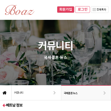
회원가입
070-8281-0493
010-8937-0493
회원가입
로그인
네이버블로그
로그인
커뮤니티
국제결혼 뉴스
커뮤니티
국제결혼 뉴스
베트남 정보