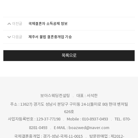
이전글
국제결혼자 소득공제 정보
다음글
제주서 불법 결혼중개업 기승
목록으로
보아스웨딩컨설팅
대표 : 서석한
주소 : 13627) 경기도 성남시 분당구 구미동 24-1(돌마로 80) 현대 벤처빌
626호
사업자등록번호 : 129-37-77198
Mobile : 010-8937-0493
TEL. 070-
8281-0493
E-MAIL : boazwed@naver.com
국제결혼중개업 : 경기-성남-국제-11-0015
방문판매업 : 제2012-