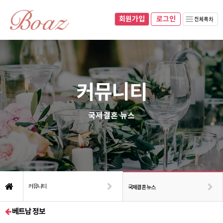
회원가입
070-8281-0493
010-8937-0493
회원가입
로그인
네이버블로그
로그인
커뮤니티
국제결혼 뉴스
커뮤니티
국제결혼 뉴스
베트남 정보