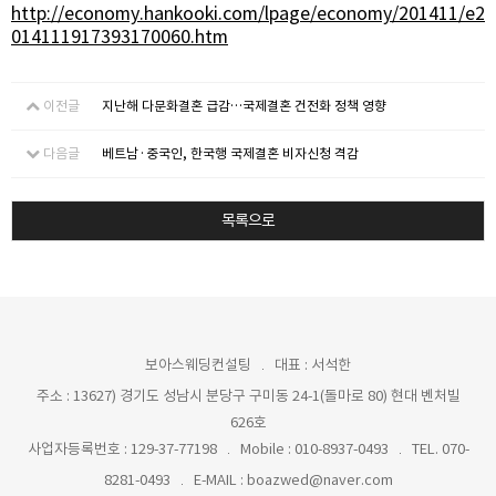
http://economy.hankooki.com/lpage/economy/201411/e2
014111917393170060.htm
이전글
지난해 다문화결혼 급감…국제결혼 건전화 정책 영향
다음글
베트남·중국인, 한국행 국제결혼 비자신청 격감
목록으로
보아스웨딩컨설팅
대표 : 서석한
주소 : 13627) 경기도 성남시 분당구 구미동 24-1(돌마로 80) 현대 벤처빌
626호
사업자등록번호 : 129-37-77198
Mobile : 010-8937-0493
TEL. 070-
8281-0493
E-MAIL : boazwed@naver.com