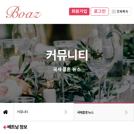
회원가입
070-8281-0493
010-8937-0493
회원가입
로그인
네이버블로그
로그인
커뮤니티
국제결혼 뉴스
커뮤니티
국제결혼 뉴스
베트남 정보