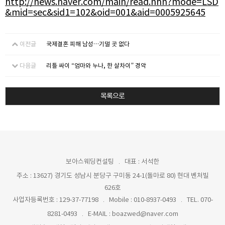
http://news.naver.com/main/read.nhn?mode=LSD
&mid=sec&sid1=102&oid=001&aid=0005925645
이전글
국제결혼 피해 남성…기댈 곳 없다
다음글
리틀 싸이 “엄마와 누나, 한 살차이” 경악
목록으로
보아스웨딩컨설팅
대표 : 서석한
주소 : 13627) 경기도 성남시 분당구 구미동 24-1(돌마로 80) 현대 벤처빌
626호
사업자등록번호 : 129-37-77198
Mobile : 010-8937-0493
TEL. 070-
8281-0493
E-MAIL : boazwed@naver.com