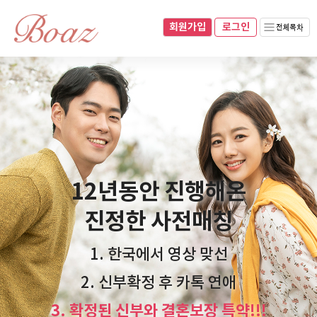
회원가입
070-8281-0493
010-8937-0493
회원가입
로그인
네이버블로그
로그인
12년동안 진행해온
진정한 사전매칭
1. 한국에서 영상 맞선
2. 신부확정 후 카톡 연애
3. 확정된 신부와 결혼보장 특약!!!