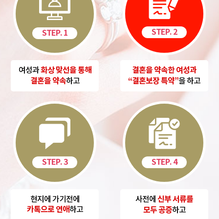
STEP. 2
STEP. 1
여성과
화상 맞선을 통해
결혼을 약속한 여성과
결혼을 약속
하고
“결혼보장 특약”
을 하고
STEP. 4
STEP. 3
현지에 가기전에
사전에
신부 서류를
카톡으로 연애
하고
모두 공증
하고